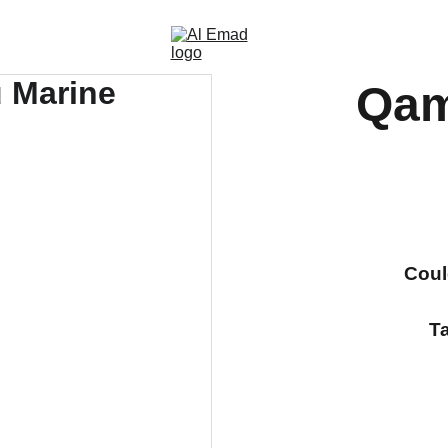
Qam
Coul
Ta