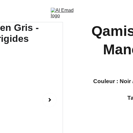
Qamis
Manc
Couleur :
Noir 
Ta