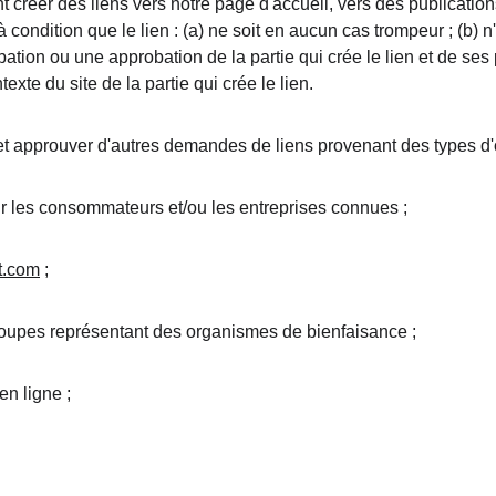
 créer des liens vers notre page d'accueil, vers des publication
 condition que le lien : (a) ne soit en aucun cas trompeur ; (b)
tion ou une approbation de la partie qui crée le lien et de ses p
texte du site de la partie qui crée le lien.
 approuver d'autres demandes de liens provenant des types d'o
r les consommateurs et/ou les entreprises connues ;
t.com
 ;
roupes représentant des organismes de bienfaisance ;
en ligne ;