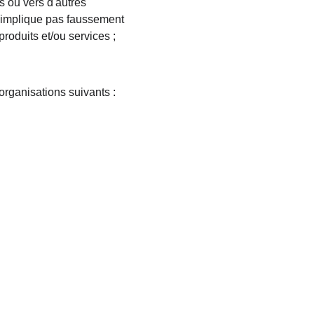
s ou vers d'autres 
 n'implique pas faussement 
roduits et/ou services ; 
rganisations suivants :